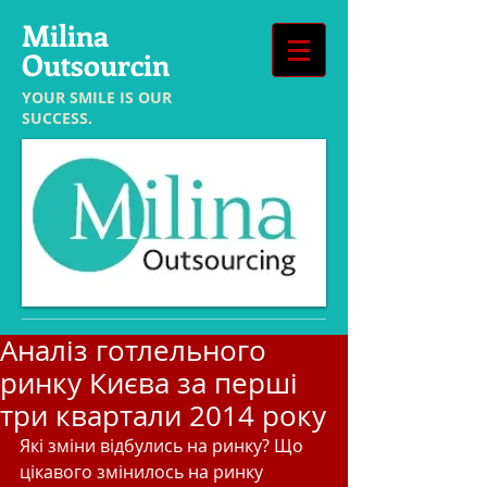
Milina
Outsourcin
YOUR SMILE IS OUR
SUCCESS.
Аналіз готлельного
ринку Києва за перші
три квартали 2014 року
Які зміни відбулись на ринку? Що 
цікавого змінилось на ринку 