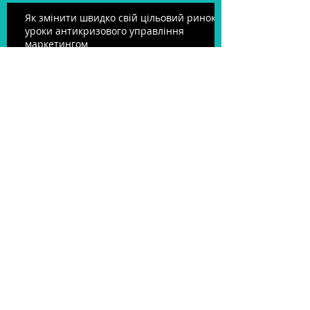
Як змінити швидко свій цільовий ринок:
уроки антикризового управління
маркетингом
Archive
April 2016
(1)
1 post
May 2015
(1)
1 post
March 2015
(1)
1 post
February 2015
(1)
1 post
December 2014
(1)
1 post
November 2014
(1)
1 post
October 2014
(2)
2 posts
September 2014
(1)
1 post
August 2014
(1)
1 post
May 2014
(1)
1 post
March 2014
(1)
1 post
Search By Tags